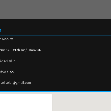
n
m Mobilya
 No: 64 Ortahisar / TRABZON
2 321 36 15
 698 51 09
nsolisolar@gmail.com