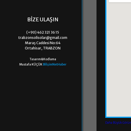
BIZE ULAŞIN
(+90) 462 321 36 15
trabzonsolisolar@gmail.com
Maraş Caddesi No:64
Ortahisar, TRABZON
Tasarım&Kodlama
Mustafa KÜÇÜK
BilişimNetHaber
Daha Büyük Görün