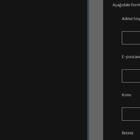
Aşağıdaki formu 
Adınız Soy
E-postanız
Konu
İletiniz